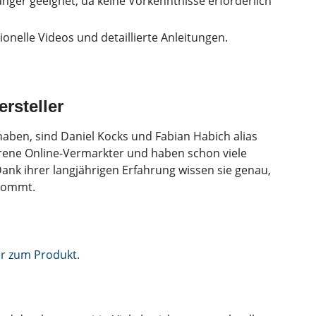
nger geeignet, da keine Vorkenntnisse erforderlich
onelle Videos und detaillierte Anleitungen.
rsteller
 haben, sind Daniel Kocks und Fabian Habich alias
hrene Online-Vermarkter und haben schon viele
Dank ihrer langjährigen Erfahrung wissen sie genau,
nkommt.
er zum Produkt.