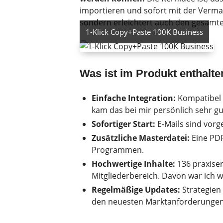
importieren und sofort mit der Vermar
sondern erleichtert auch den gesamte
1-Klick Copy+Paste 100K Business
Was ist im Produkt enthalte
Einfache Integration:
Kompatibel
kam das bei mir persönlich sehr gu
Sofortiger Start:
E-Mails sind vorge
Zusätzliche Masterdatei:
Eine PDF
Programmen.
Hochwertige Inhalte:
136 praxiser
Mitgliederbereich.
Davon war ich wi
Regelmäßige Updates:
Strategien 
den neuesten Marktanforderungen