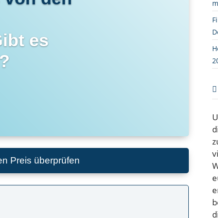
m
F
D
ibt es
H
e?
2
U
d
z
v
en Preis überprüfen
W
e
e
b
d