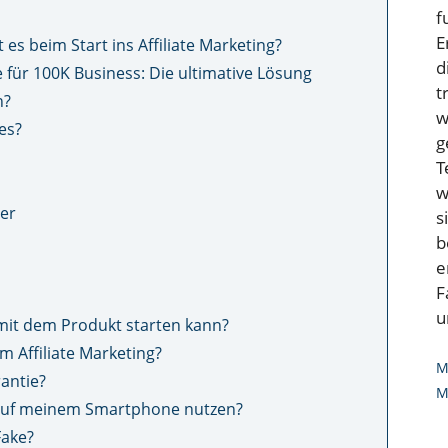
f
E
s beim Start ins Affiliate Marketing?
d
 für 100K Business: Die ultimative Lösung
t
n?
w
es?
g
T
w
ler
s
b
e
F
u
 mit dem Produkt starten kann?
m Affiliate Marketing?
M
antie?
M
 auf meinem Smartphone nutzen?
Fake?