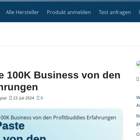
Alle Hersteller
Produkt anmelden
Test anfragen
e 100K Business von den
ahrungen
W
ital
23. Juli 2024
0
A
R
Paste
g
O
 von den